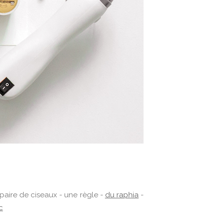
 paire de ciseaux - une règle -
du raphia
-
c