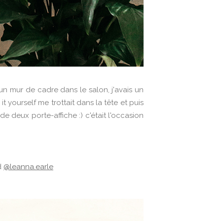
 un mur de cadre dans le salon, j'avais un
yourself me trottait dans la tête et puis
e deux porte-affiche :) c'était l'occasion
d
@leanna.earle